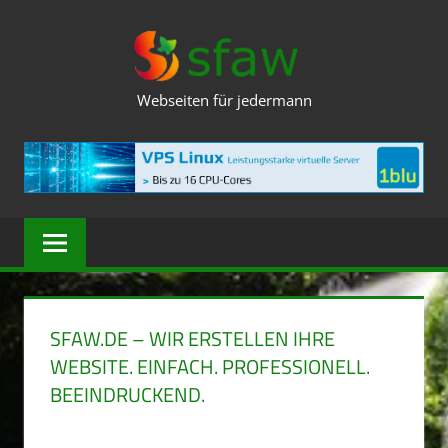
Zum
SFAW.DE
Inhalt
springen
Webseiten für jedermann
SFAW.DE – WIR ERSTELLEN IHRE
WEBSITE. EINFACH. PROFESSIONELL.
BEEINDRUCKEND.